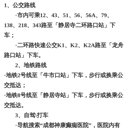
1、
公交路线
·
市内可乘
12、43、51、56、56A、79、
138、218、343路至「静居寺二环路口站」下
车；
·
二环路快速公交
K1、K2、K2A路至「龙舟
路口站」下车
。
2、
地铁路线
·
地铁
2号线至「牛市口站」下车，步行或换乘公
交抵达
；
·
地铁
8号线
至「静居寺站」下车
，
步行或换乘公
交抵达
。
3、
自驾
\打车
·
导航搜索
“成都神康癫痫医院”
，医院内有