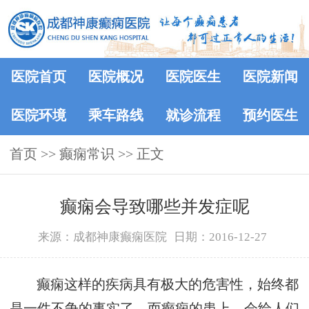
医院首页
医院概况
医院医生
医院新闻
医院环境
乘车路线
就诊流程
预约医生
首页
>>
癫痫常识
>> 正文
癫痫会导致哪些并发症呢
来源：成都神康癫痫医院
日期：2016-12-27
癫痫这样的疾病具有极大的危害性，始终都
是一件不争的事实了。而癫痫的患上，会给人们