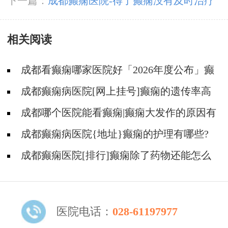
眠质量?成都癫痫医院哪家正规？
下一篇：
成都癫痫医院-得了癫痫没有及时治疗
会怎么样?
相关阅读
成都看癫痫哪家医院好「2026年度公布」癫
痫要做的护理有哪些?
成都癫痫病医院[网上挂号]癫痫的遗传率高
不高?
成都哪个医院能看癫痫|癫痫大发作的原因有
哪些?
成都癫痫病医院{地址}癫痫的护理有哪些?
成都癫痫医院[排行]癫痫除了药物还能怎么
治?
医院电话：
028-61197977