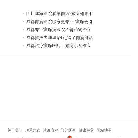
四川哪家医院看羊癫疯?癫痫如果不
成都癫痫医院哪家更专业?癫痫会引
成都专业癫痫病医院科普药物治疗
成都抽搐去哪里治疗_得了癫痫能活
成都治疗癫痫医院：癫痫小发作应
关于我们
-
联系方式
-
就诊流程
-
预约医生
-
健康讲堂
-
网站地图