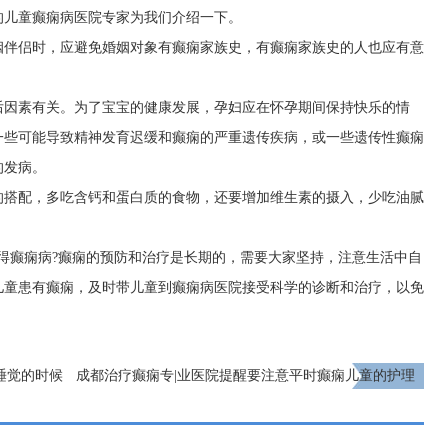
的儿童癫痫病医院专家为我们介绍一下。
姻伴侣时，应避免婚姻对象有癫痫家族史，有癫痫家族史的人也应有意
后因素有关。为了宝宝的健康发展，孕妇应在怀孕期间保持快乐的情
一些可能导致精神发育迟缓和癫痫的严重遗传疾病，或一些遗传性癫痫
的发病。
的搭配，多吃含钙和蛋白质的食物，还要增加维生素的摄入，少吃油腻
得癫痫病?癫痫的预防和治疗是长期的，需要大家坚持，注意生活中自
儿童患有癫痫，及时带儿童到癫痫病医院接受科学的诊断和治疗，以免
睡觉的时候
成都治疗癫痫专|业医院提醒要注意平时癫痫儿童的护理
措施!
下一页