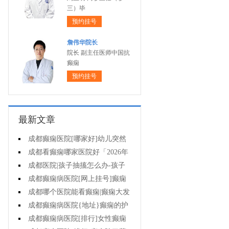
三）毕
预约挂号
詹伟华院长
院长 副主任医师中国抗
癫痫
预约挂号
最新文章
成都癫痫医院[哪家好]幼儿突然
抽搐翻白眼是癫痫吗?
成都看癫痫哪家医院好「2026年
度公布」癫痫要做的护理有哪些?
成都医院|孩子抽搐怎么办-孩子
癫痫病的症状是什么?
成都癫痫病医院[网上挂号]癫痫
的遗传率高不高?
成都哪个医院能看癫痫|癫痫大发
作的原因有哪些?
成都癫痫病医院{地址}癫痫的护
理有哪些?
成都癫痫病医院[排行]女性癫痫