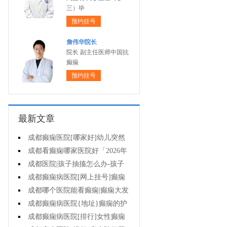
三）毕
预约挂号
詹伟华院长
院长 副主任医师中国抗
癫痫
预约挂号
最新文章
成都癫痫医院[哪家好]幼儿突然
抽搐翻白眼是癫痫吗?
成都看癫痫哪家医院好「2026年
度公布」癫痫要做的护理有哪些?
成都医院|孩子抽搐怎么办-孩子
癫痫病的症状是什么?
成都癫痫病医院[网上挂号]癫痫
的遗传率高不高?
成都哪个医院能看癫痫|癫痫大发
作的原因有哪些?
成都癫痫病医院{地址}癫痫的护
理有哪些?
成都癫痫病医院[排行]女性癫痫