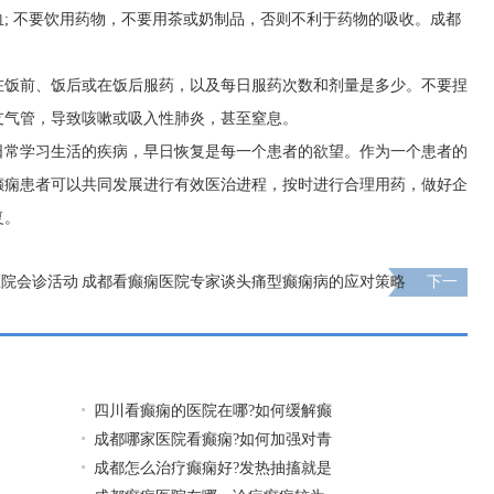
; 不要饮用药物，不要用茶或奶制品，否则不利于药物的吸收。
成都
在饭前、饭后或在饭后服药，以及每日服药次数和剂量是多少。不要捏
支气管，导致咳嗽或吸入性肺炎，甚至窒息。
日常学习生活的疾病，早日恢复是每一个患者的欲望。作为一个患者的
癫痫患者可以共同发展进行有效医治进程，按时进行合理用药，做好企
复。
医院会诊活动
成都看癫痫医院专家谈头痛型癫痫病的应对策略
下一
页
四川看癫痫的医院在哪?如何缓解癫
成都哪家医院看癫痫?如何加强对青
成都怎么治疗癫痫好?发热抽搐就是