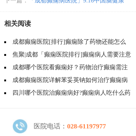
较好
下一篇：
「成都癫痫病医院」9.16中国脑健康
日，关注脑部癫痫病，精准诊疗摆脱癫痫困扰
相关阅读
成都癫痫医院[排行]癫痫除了药物还能怎么
治?
焦聚|成都「癫痫医院排行]癫痫病人需要注意
哪些治疗和护理?
成都哪个医院看癫痫好？药物治疗癫痫需注
意哪些事?
成都癫痫医院详解苯妥英钠如何治疗癫痫病
四川哪个医院治癫痫病好?癫痫病人吃什么药
治疗好?
医院电话：
028-61197977