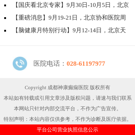
神经内科胡颖教授亲临成都会诊，破解癫痫疑难
【国庆看北京专家】9月30日-10月5日，北京
天坛&首钢医院两大专家蓉城亲诊+癫痫大额救
【重磅消息】9月19-21日，北京协和医院周
助，速约！
祥琴教授成都领衔会诊，共筑全年龄段抗癫防
【脑健康月特别行动】9月12-14日，北京天
线！
坛医院杨涛博士免费会诊+超万元援助，护航全
年龄段癫痫患者
医院电话：
028-61197977
Copyright 成都神康癫痫医院 版权所有
本站如有转载或引用文章涉及版权问题，请速与我们联系
本网站只针对内部交流平台，不作为广告宣传。
特别声明：本站内容仅供参考，不作为诊断及医疗依据。
平台公司营业执照信息公示