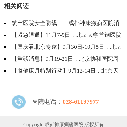
相关阅读
筑牢医院安全防线——成都神康癫痫医院消
防安全培训纪实
【紧急通通】11月7-9日，北京大学首钢医院
神经内科胡颖教授亲临成都会诊，破解癫痫疑难
【国庆看北京专家】9月30日-10月5日，北京
天坛&首钢医院两大专家蓉城亲诊+癫痫大额救
【重磅消息】9月19-21日，北京协和医院周
助，速约！
祥琴教授成都领衔会诊，共筑全年龄段抗癫防
【脑健康月特别行动】9月12-14日，北京天
线！
坛医院杨涛博士免费会诊+超万元援助，护航全
年龄段癫痫患者
医院电话：
028-61197977
Copyright 成都神康癫痫医院 版权所有