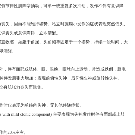
双侧节律性肌阵挛抽动，可单一或重复多次抽动，发作不伴有意识障
力丧失，因而不能维持姿势。站立时癫痫小发作的症状表现突然低头、
意识丧失或意识障碍，立即清醒。
强直收缩，如躯干前屈、头前倾等固定于一个姿势，持续一段时间，大
即清醒。
作外，伴有面部或肢体、眼、眼睑、眼球向上运动，常造成跌倒，脑电
、失神伴发肌张力增加：表现前俯性失神，后仰性失神或旋转性失神。
全身肌张力丧失而跌倒。
nces) 发作时仅表现为单纯的失神，无其他伴随症状。
with mild clonic component) 主要表现为失神发作时伴有面部或上肢
作的20%左右。