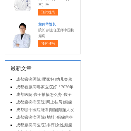
三）毕
预约挂号
詹伟华院长
院长 副主任医师中国抗
癫痫
预约挂号
最新文章
成都癫痫医院[哪家好]幼儿突然
抽搐翻白眼是癫痫吗?
成都看癫痫哪家医院好「2026年
度公布」癫痫要做的护理有哪些?
成都医院|孩子抽搐怎么办-孩子
癫痫病的症状是什么?
成都癫痫病医院[网上挂号]癫痫
的遗传率高不高?
成都哪个医院能看癫痫|癫痫大发
作的原因有哪些?
成都癫痫病医院{地址}癫痫的护
理有哪些?
成都癫痫病医院[排行]女性癫痫