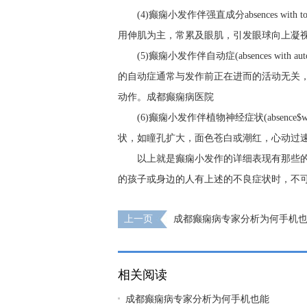
(4)癫痫小发作伴强直成分absences wit
用伸肌为主，常累及眼肌，引发眼球向上凝
(5)癫痫小发作伴自动症(absences wi
的自动症通常与发作前正在进而的活动无关
动作。
成都癫痫病医院
(6)癫痫小发作伴植物神经症状(absence$wi
状，如瞳孔扩大，面色苍白或潮红，心动过
以上就是癫痫小发作的详细表现有那些
的孩子或身边的人有上述的不良症状时，不
上一页
成都癫痫病专家分析为何手机
痫?
相关阅读
成都癫痫病专家分析为何手机也能