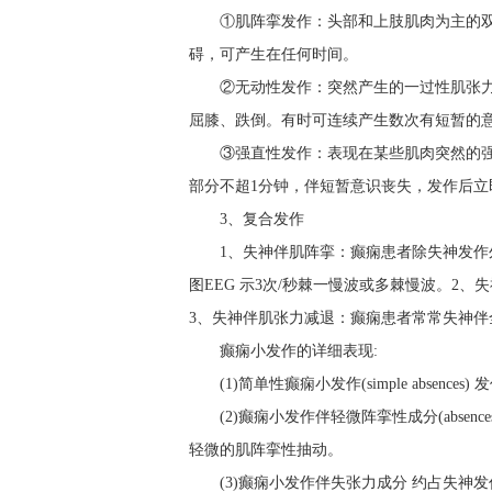
①肌阵挛发作：头部和上肢肌肉为主的
碍，可产生在任何时间。
②无动性发作：突然产生的一过性肌张
屈膝、跌倒。有时可连续产生数次有短暂的
③强直性发作：表现在某些肌肉突然的
部分不超1分钟，伴短暂意识丧失，发作后立
3、复合发作
1、失神伴肌阵挛：癫痫患者除失神发
图EEG 示3次/秒棘一慢波或多棘慢波。2
3、失神伴肌张力减退：癫痫患者常常失神伴
癫痫小发作的详细表现:
(1)简单性癫痫小发作(simple abse
(2)癫痫小发作伴轻微阵挛性成分(absences 
轻微的肌阵挛性抽动。
(3)癫痫小发作伴失张力成分 约占失神发