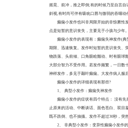
摇晃、前冲，推之即倒;有的时候乃至自言自
斜视;有时尚可伴有吸吮口唇与微弱的吞咽动
癫痫小发作也叫非局限开始的非惊厥性
点是短暂的意识丧失，主要见于小孩与少年
癫痫小发作的表现有：癫痫失神发作(典
期限、迅速恢复。发作时短暂的意识丧失、
物跌落、头前倾、口角眼睑颤动、时有眼球颤
大部分智力不受作用。若发作频繁，一日数十
神样发作，多见于颞叶癫痫。大发作病人服
癫痫小发作的详细表现有那些?
1、 典型小发作：癫痫失神发作
癫痫小发作的症状有四个特点： 没有
止原来的活动、中断谈话、面色苍白、双目
既不跌倒、也不抽搐。发作不超过30秒，突
2、 非典型小发作：变异性癫痫小发作