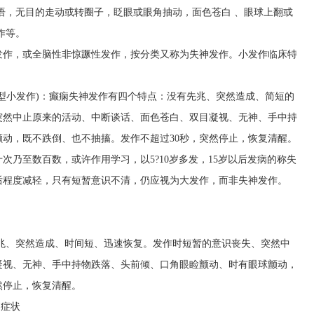
语，无目的走动或转圈子，眨眼或眼角抽动，面色苍白 、眼球上翻或
作等。
发作，或全脑性非惊蹶性发作，按分类又称为失神发作。小发作临床特
。
型小发作)：癫痫失神发作有四个特点：没有先兆、突然造成、简短的
突然中止原来的活动、中断谈话、面色苍白、双目凝视、无神、手中持
动，既不跌倒、也不抽搐。发作不超过30秒，突然停止，恢复清醒。
次乃至数百数，或许作用学习，以5?10岁多发，15岁以后发病的称失
后程度减轻，只有短暂意识不清，仍应视为大发作，而非失神发作。
先兆、突然造成、时间短、迅速恢复。发作时短暂的意识丧失、突然中
凝视、无神、手中持物跌落、头前倾、口角眼睑颤动、时有眼球颤动，
然停止，恢复清醒。
的症状