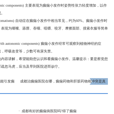
h tonic components) 主要表现为癫痫小发作时姿势性张力轻度增加，以作
视。
th automatisms) 自动症在癫痫小发作中相当常见，约为60%。癫痫小发作时
，表现为咂嘴、舔唇、吞咽、咀嚼、咬牙、摩擦面部、摸索衣服等简单
th autonomic components) 癫痫小发作经常可观察到植物神经的症
速，呼吸改变等，少数可有尿失禁。
的内容讲解，希望能助您认识和看癫痫小发作。温馨提示：要是察觉您
可疏忽马虎，应当及早到医院进而诊疗。
也能引发癫
成都治癫痫医院在哪，癫痫药物和肝脏药物相冲突是真
的吗?
下一页
成都有好的癫痫病医院吗?得了癫痫