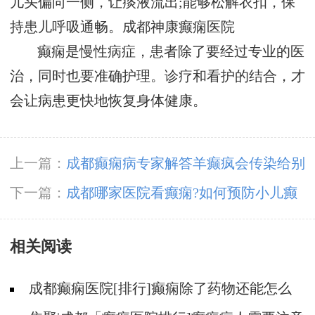
儿头偏向一侧，让痰液流出;能够松解衣扣，保
持患儿呼吸通畅。
成都神康癫痫医院
癫痫是慢性病症，患者除了要经过专业的医
治，同时也要准确护理。诊疗和看护的结合，才
会让病患更快地恢复身体健康。
上一篇：
成都癫痫病专家解答羊癫疯会传染给别
人吗?
下一篇：
成都哪家医院看癫痫?如何预防小儿癫
痫病危害?
相关阅读
成都癫痫医院[排行]癫痫除了药物还能怎么