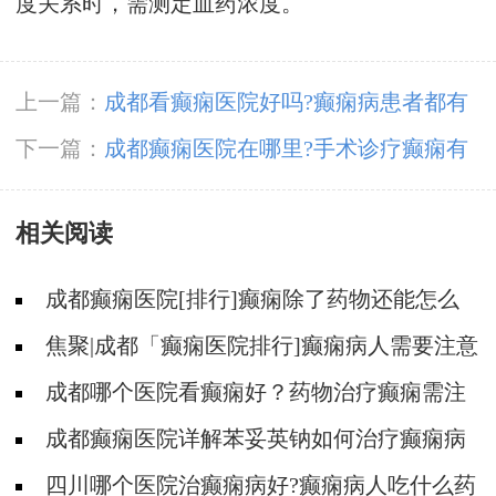
度关系时，需测定血药浓度。
上一篇：
成都看癫痫医院好吗?癫痫病患者都有
哪些早期症状?
下一篇：
成都癫痫医院在哪里?手术诊疗癫痫有
什么危险？
相关阅读
成都癫痫医院[排行]癫痫除了药物还能怎么
治?
焦聚|成都「癫痫医院排行]癫痫病人需要注意
哪些治疗和护理?
成都哪个医院看癫痫好？药物治疗癫痫需注
意哪些事?
成都癫痫医院详解苯妥英钠如何治疗癫痫病
四川哪个医院治癫痫病好?癫痫病人吃什么药