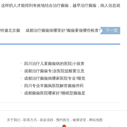
，这样的人才能得到有效地结合治疗癫痫，越早治疗癫痫，病人信息就
康特邀北京癫
成都治疗癫痫病哪里好?癫痫要做哪些检查?
下一页
四川治疗儿童癫痫病的医院|小孩查
成都治疗癫痫专|业医院提醒要注意
成都治疗癫痫病哪家医院专业?睡觉
四川专业羊癫疯医院解答癫痫停药
成都癫痫医院哪家好?睡眠型癫痫是
关于我们
-
联系方式
-
就诊流程
-
预约医生
-
健康讲堂
-
网站地图