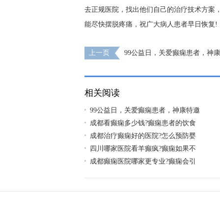
去正规医院，找出他们自己的治疗技术方案
能尽快摆脱疼痛，祝广大病人患者早日恢复!
上一页
99公益日，关爱癫痫患者，神
痫专家领衔会诊，守护癫痫患者健康未来!
相关阅读
99公益日，关爱癫痫患者，神康特邀
成都看癫痫多少钱?癫痫患者的饮食
成都治疗癫痫好的医院?怎么预防婴
四川哪家医院看羊癫疯?癫痫如果不
成都癫痫医院哪家更专业?癫痫会引