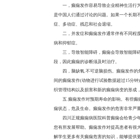
一，癫痫发作容易导致企业精神生活行
是中国人们通过讨论的问题。如果一个长期
症、多动症、残忍和社会退缩。
二，并发症和癫痫发作通常伴有不同程
病和抑郁症。
三，导致智能障碍，癫痫会导致智能障
段，因此癫痫的诊断须及时治疗。
四，脑缺氧.不可逆脑损伤。癫痫发作
间的癫痫发作(动物进行试验数据超过15分
织管理结构以及损害和新的癫痫病变的形成
五.癫痫发作对预期寿命的影响。有些
痫状态，危及生命。癫痫发作的危害非常严
四川正规癫痫病医院科普癫痫会给青少
您有所发展帮助。癫痫发作对提高患者有很
解学生更多有关癫痫危害的知识，能够提供