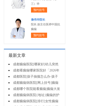
三）毕
预约挂号
詹伟华院长
院长 副主任医师中国抗
癫痫
预约挂号
最新文章
成都癫痫医院[哪家好]幼儿突然
抽搐翻白眼是癫痫吗?
成都看癫痫哪家医院好「2026年
度公布」癫痫要做的护理有哪些?
成都医院|孩子抽搐怎么办-孩子
癫痫病的症状是什么?
成都癫痫病医院[网上挂号]癫痫
的遗传率高不高?
成都哪个医院能看癫痫|癫痫大发
作的原因有哪些?
成都癫痫病医院{地址}癫痫的护
理有哪些?
成都癫痫病医院[排行]女性癫痫