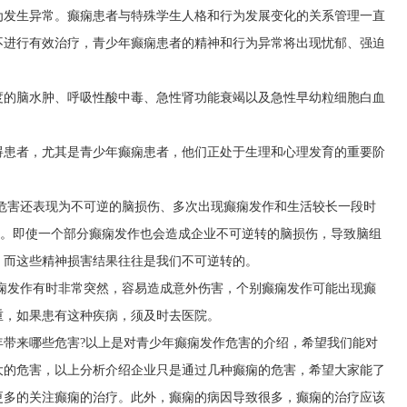
为发生异常。癫痫患者与特殊学生人格和行为发展变化的关系管理一直
不进行有效治疗，青少年癫痫患者的精神和行为异常将出现忧郁、强迫
度的脑水肿、呼吸性酸中毒、急性肾功能衰竭以及急性早幼粒细胞白血
碍患者，尤其是青少年癫痫患者，他们正处于生理和心理发育的重要阶
的危害还表现为不可逆的脑损伤、多次出现癫痫发作和生活较长一段时
钟)。即使一个部分癫痫发作也会造成企业不可逆转的脑损伤，导致脑组
，而这些精神损害结果往往是我们不可逆转的。
癫痫发作有时非常突然，容易造成意外伤害，个别癫痫发作可能出现癫
重，如果患有这种疾病，须及时去医院。
年带来哪些危害?以上是对青少年癫痫发作危害的介绍，希望我们能对
大的危害，以上分析介绍企业只是通过几种癫痫的危害，希望大家能了
更多的关注癫痫的治疗。此外，癫痫的病因导致很多，癫痫的治疗应该