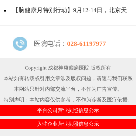
助，速约！
祥琴教授成都领衔会诊，共筑全年龄段抗癫防
【脑健康月特别行动】9月12-14日，北京天
线！
坛医院杨涛博士免费会诊+超万元援助，护航全
年龄段癫痫患者
医院电话：
028-61197977
Copyright 成都神康癫痫医院 版权所有
本站如有转载或引用文章涉及版权问题，请速与我们联系
本网站只针对内部交流平台，不作为广告宣传。
特别声明：本站内容仅供参考，不作为诊断及医疗依据。
平台公司营业执照信息公示
入驻企业营业执照信息公示