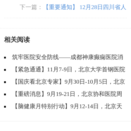
下一篇：
【重要通知】 12月28日四川省人
民医院到我院坐诊 仅限10名，赶紧预约
相关阅读
筑牢医院安全防线——成都神康癫痫医院消
防安全培训纪实
【紧急通通】11月7-9日，北京大学首钢医院
神经内科胡颖教授亲临成都会诊，破解癫痫疑难
【国庆看北京专家】9月30日-10月5日，北京
天坛&首钢医院两大专家蓉城亲诊+癫痫大额救
【重磅消息】9月19-21日，北京协和医院周
助，速约！
祥琴教授成都领衔会诊，共筑全年龄段抗癫防
【脑健康月特别行动】9月12-14日，北京天
线！
坛医院杨涛博士免费会诊+超万元援助，护航全
年龄段癫痫患者