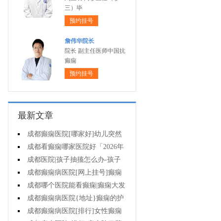
三）毕
预约挂号
詹伟华院长
院长 副主任医师中国抗
癫痫
预约挂号
最新文章
成都癫痫医院[哪家好]幼儿突然
抽搐翻白眼是癫痫吗?
成都看癫痫哪家医院好「2026年
度公布」癫痫要做的护理有哪些?
成都医院|孩子抽搐怎么办-孩子
癫痫病的症状是什么?
成都癫痫病医院[网上挂号]癫痫
的遗传率高不高?
成都哪个医院能看癫痫|癫痫大发
作的原因有哪些?
成都癫痫病医院{地址}癫痫的护
理有哪些?
成都癫痫病医院[排行]女性癫痫