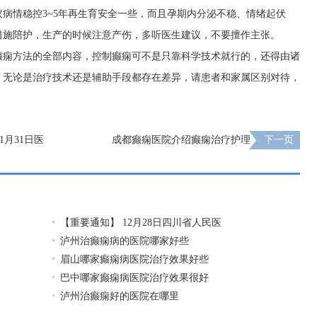
病情稳控3~5年再生育安全一些，而且孕期内分泌不稳、情绪起伏
措施陪护，生产的时候注意产伤，多听医生建议，不要擅作主张。
癫痫方法的全部内容，控制癫痫可不是只靠科学技术就行的，还得由诸
，无论是治疗技术还是辅助手段都存在差异，请患者和家属区别对待，
1月31日医
成都癫痫医院介绍癫痫治疗护理
下一页
【重要通知】 12月28日四川省人民医
泸州治癫痫病的医院哪家好些
眉山哪家癫痫病医院治疗效果好些
巴中哪家癫痫病医院治疗效果很好
泸州治癫痫好的医院在哪里