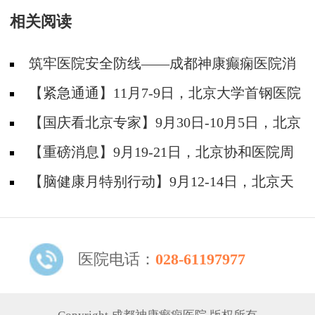
相关阅读
筑牢医院安全防线——成都神康癫痫医院消
防安全培训纪实
【紧急通通】11月7-9日，北京大学首钢医院
神经内科胡颖教授亲临成都会诊，破解癫痫疑难
【国庆看北京专家】9月30日-10月5日，北京
天坛&首钢医院两大专家蓉城亲诊+癫痫大额救
【重磅消息】9月19-21日，北京协和医院周
助，速约！
祥琴教授成都领衔会诊，共筑全年龄段抗癫防
【脑健康月特别行动】9月12-14日，北京天
线！
坛医院杨涛博士免费会诊+超万元援助，护航全
年龄段癫痫患者
医院电话：
028-61197977